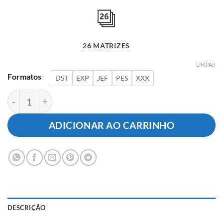
26 MATRIZES
LIMPAR
Formatos
DST
EXP
JEF
PES
XXX
Coleção Alfabeto com Detalhes Florais quantidade
ADICIONAR AO CARRINHO
DESCRIÇÃO