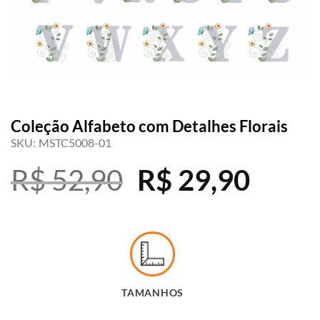
Coleção Alfabeto com Detalhes Florais
SKU:
MSTC5008-01
O
O
R$
52,90
R$
29,90
preço
preç
original
atual
era:
é:
TAMANHOS
R$ 52,90.
R$ 29