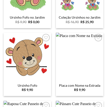
Ursinho Fofo no Jardim
Coleção Ursinhos no Jardim
O
O
O
O
R$
9,90
R$
0,00
R$
46,90
R$
25,90
preço
preço
preço
preço
original
atual
original
atual
era:
é:
era:
é:
R$ 9,90.
R$ 0,00.
R$ 46,90.
R$ 25,90
Favoritar
Favoritar
Ursinho Fofo
Placa com Nome na Estrada
R$
9,90
R$
9,90