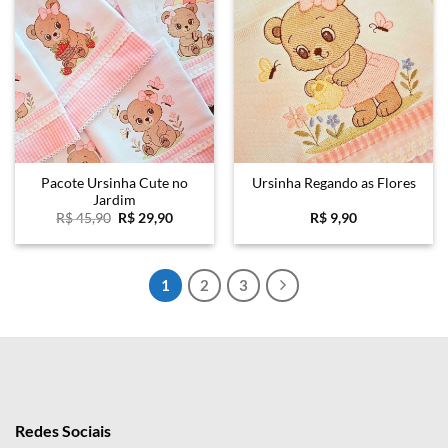
Favoritar
Favoritar
Pacote Ursinha Cute no
Ursinha Regando as Flores
Jardim
O
O
R$
45,90
R$
29,90
R$
9,90
preço
preço
original
atual
era:
é:
R$ 45,90.
R$ 29,90.
1
2
3
Redes Sociais