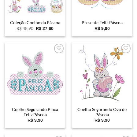
Coleção Coelho da Páscoa
Presente Feliz Páscoa
O
O
R$
48,90
R$
27,60
R$
9,90
preço
preço
original
atual
era:
é:
R$ 48,90.
R$ 27,60.
Favoritar
Favoritar
Coelho Segurando Placa
Coelho Segurando Ovo de
Feliz Páscoa
Páscoa
R$
9,90
R$
9,90