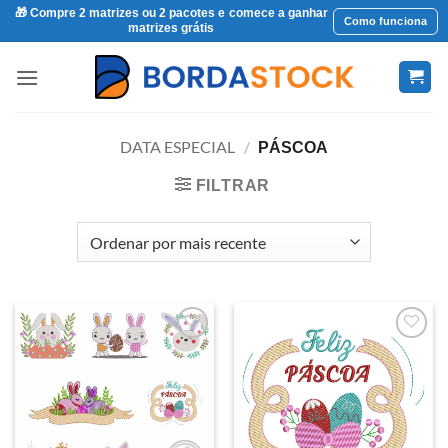
🎁 Compre 2 matrizes ou 2 pacotes e comece a ganhar
Como funciona
matrizes grátis
Skip
to
content
DATA ESPECIAL
/
PÁSCOA
FILTRAR
Favoritar
Favoritar