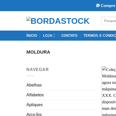
🎁 Compre 
Skip
Pesquisar
to
por:
content
ÍNICIO
LOJA
CONTATO
TERMOS E CONDI
MOLDURA
NAVEGAR
Abelhas
Alfabetos
Apliques
Arco-Íris