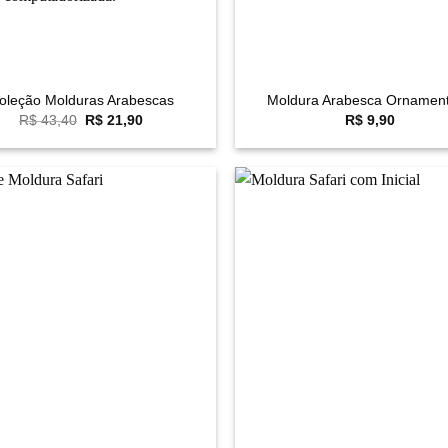
+
oleção Molduras Arabescas
Moldura Arabesca Ornamen
O
O
R$
43,40
R$
21,90
R$
9,90
preço
preço
original
atual
era:
é:
R$ 43,40.
R$ 21,90.
Favoritar
F
+