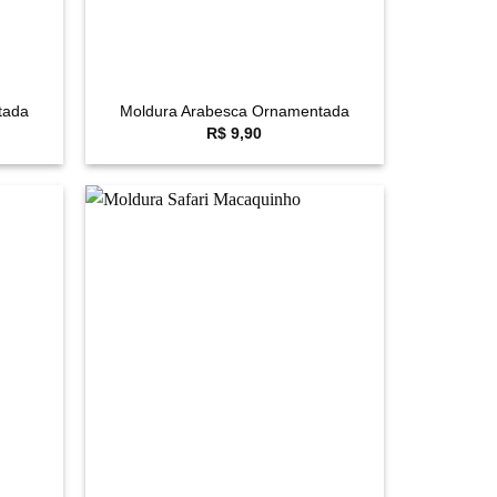
+
tada
Moldura Arabesca Ornamentada
R$
9,90
avoritar
Favoritar
+