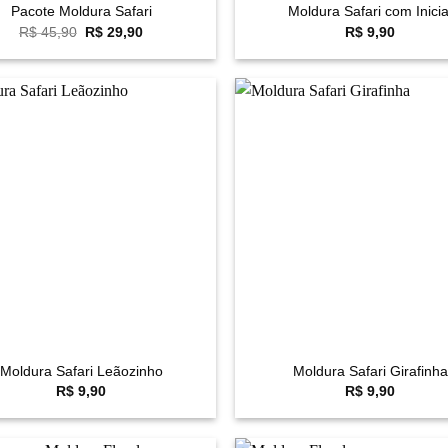
Pacote Moldura Safari
Moldura Safari com Inicia
O
O
R$
45,90
R$
29,90
R$
9,90
preço
preço
original
atual
era:
é:
R$ 45,90.
R$ 29,90.
Favoritar
F
+
Moldura Safari Leãozinho
Moldura Safari Girafinha
R$
9,90
R$
9,90