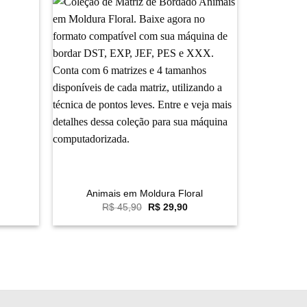
avoritar
Favoritar
+
Animais em Moldura Floral
O
O
R$
45,90
R$
29,90
preço
preço
original
atual
era:
é:
R$ 45,90.
R$ 29,90.