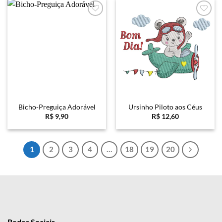
R$ 45,90.
R$ 26,60.
Favoritar
Favoritar
Bicho-Preguiça Adorável
Ursinho Piloto aos Céus
R$
9,90
R$
12,60
1
2
3
4
…
18
19
20
Redes Sociais