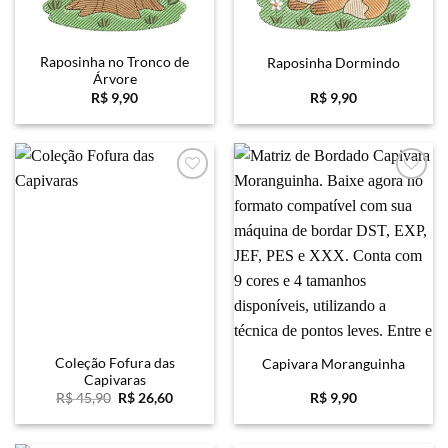
Raposinha no Tronco de
Raposinha Dormindo
Árvore
R$
9,90
R$
9,90
Favoritar
Favoritar
Coleção Fofura das
Capivara Moranguinha
Capivaras
O
O
R$
45,90
R$
26,60
R$
9,90
preço
preço
original
atual
era:
é: