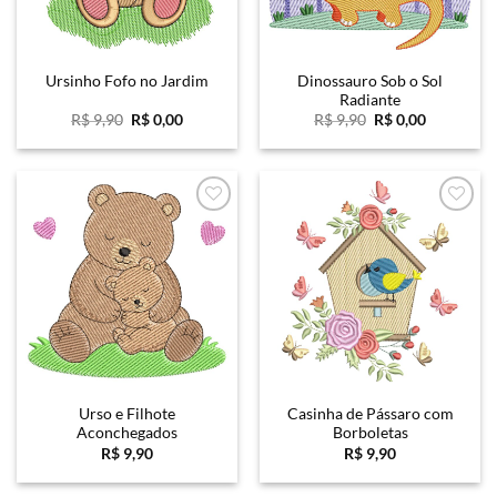
Dinossauro Sob o Sol
Ursinho Fofo no Jardim
Radiante
O
O
O
O
R$
9,90
R$
0,00
R$
9,90
R$
0,00
preço
preço
preço
preço
original
atual
original
atual
era:
é:
era:
é:
R$ 9,90.
R$ 0,00.
R$ 9,90.
R$ 0,00.
Favoritar
Favoritar
Urso e Filhote
Casinha de Pássaro com
Aconchegados
Borboletas
R$
9,90
R$
9,90