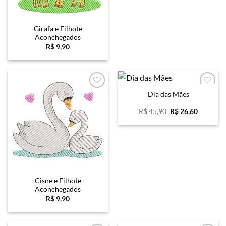
Girafa e Filhote
Aconchegados
R$
9,90
Dia das Mães
Favoritar
Favoritar
O
O
R$
45,90
R$
26,60
preço
preço
original
atual
era:
é:
R$ 45,90.
R$ 26,60
Cisne e Filhote
Aconchegados
R$
9,90