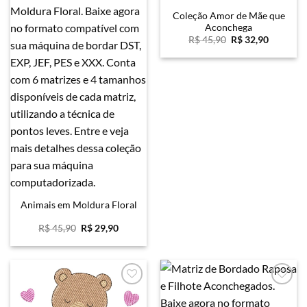
Favoritar
Favoritar
Coleção Amor de Mãe que
Aconchega
O
O
R$
45,90
R$
32,90
preço
preço
original
atual
era:
é:
R$ 45,90.
R$ 32,90
Animais em Moldura Floral
O
O
R$
45,90
R$
29,90
preço
preço
original
atual
era:
é:
R$ 45,90.
R$ 29,90.
Favoritar
Favoritar