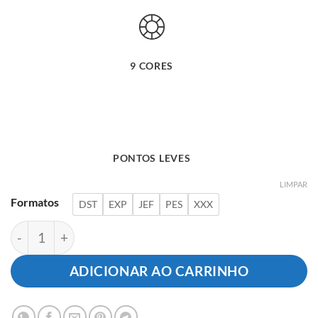
9 CORES
PONTOS LEVES
LIMPAR
Formatos
DST
EXP
JEF
PES
XXX
Urso e Filhote Aconchegados quantidade
ADICIONAR AO CARRINHO