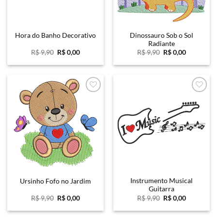
Dinossauro Sob o Sol
Hora do Banho Decorativo
Radiante
O
O
O
O
R$
9,90
R$
0,00
R$
9,90
R$
0,00
preço
preço
preço
preço
original
atual
original
atual
era:
é:
era:
é:
R$ 9,90.
R$ 0,00.
R$ 9,90.
R$ 0,00.
Favoritar
Favoritar
Instrumento Musical
Ursinho Fofo no Jardim
Guitarra
O
O
O
O
R$
9,90
R$
0,00
R$
9,90
R$
0,00
preço
preço
preço
preço
original
atual
original
atual
era:
é:
era:
é: