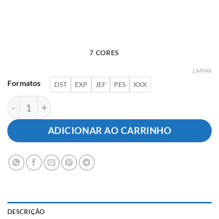
7 CORES
LIMPAR
Formatos
DST
EXP
JEF
PES
XXX
Letra C com Detalhes Florais quantidade
ADICIONAR AO CARRINHO
DESCRIÇÃO