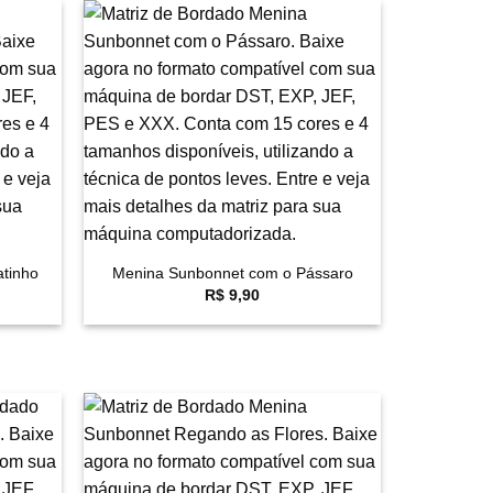
avoritar
Favoritar
+
tinho
Menina Sunbonnet com o Pássaro
R$
9,90
avoritar
Favoritar