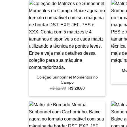
Favoritar
+
+
Me
Coleção Sunbonnet Momentos no
Campo
O
O
R$
52,90
R$
28,60
preço
preço
original
atual
era:
é:
R$ 52,90.
R$ 28,60.
Favoritar