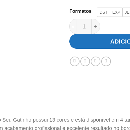
Formatos
DST
EXP
JE
Menina Sunbonnet e o
ADICI
 Seu Gatinho possui 13 cores e está disponível em 4 
um acabamento profissional e excelente resultado no bor