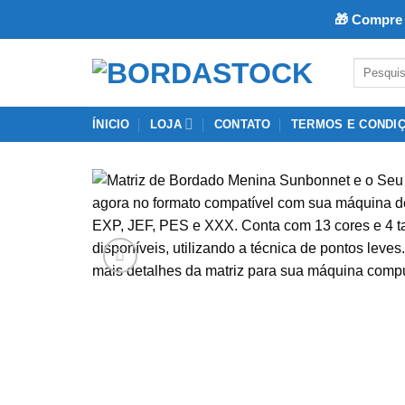
🎁 Compre 
Skip
Pesquisar
to
por:
content
ÍNICIO
LOJA
CONTATO
TERMOS E CONDI