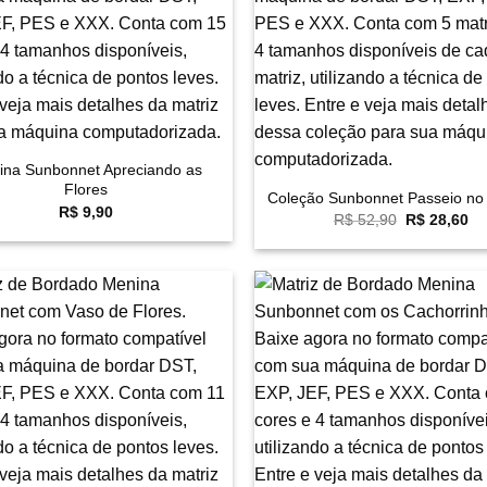
+
ina Sunbonnet Apreciando as
Flores
Coleção Sunbonnet Passeio no
R$
9,90
O
O
R$
52,90
R$
28,60
preço
pr
original
at
era:
é:
R$ 52,90.
R$
Favoritar
F