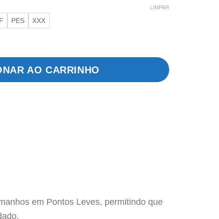
LIMPAR
F
PES
XXX
 Seu Gatinho quantidade
ONAR AO CARRINHO
tamanhos em Pontos Leves, permitindo que
dado.