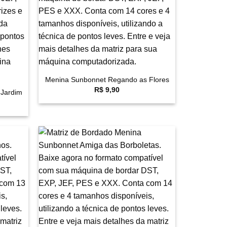
+
Menina Sunbonnet Regando as Flores
R$
9,90
 Jardim
eço
ual
 28,60.
avoritar
Favoritar