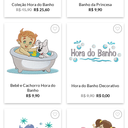
Coleção Hora do Banho
Banho da Princesa
O
O
R$
45,90
R$
25,60
R$
9,90
preço
preço
original
atual
era:
é:
R$ 45,90.
R$ 25,60.
Favoritar
Favoritar
Bebê e Cachorro Hora do
Hora do Banho Decorativo
Banho
O
O
R$
9,90
R$
9,90
R$
0,00
preço
preço
original
atual
era:
é:
R$ 9,90.
R$ 0,00.
Favoritar
Favoritar