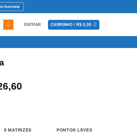
o funciona
ENTRAR
CARRINHO /
R$
0,00
a
O
6,60
ço
preço
inal
atual
é:
45,90.
R$ 26,60.
MATRIZES
PONTOS LEVES