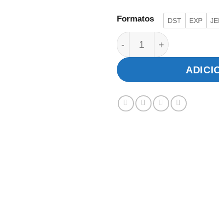
Formatos
DST
EXP
JE
Coleção Natalina quan
ADICI