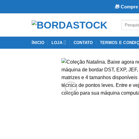
🎁 Compre 
Skip
Pesquisar
to
por:
content
ÍNICIO
LOJA
CONTATO
TERMOS E CONDI