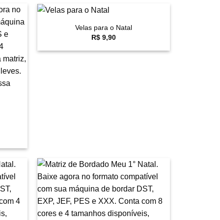
+
Velas para o Natal
avoritar
Favoritar
R$
9,90
eço
ual
 26,60.
avoritar
Favoritar