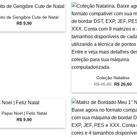
oito de Gengibre Cute de Natal
Favoritar
F
R$
9,90
+
Coleção Natalina
O
O
R$
45,90
R$
26,60
preço
pr
original
at
era:
é:
R$ 45,90.
R$
Papai Noel | Feliz Natal
Favoritar
F
R$
9,90