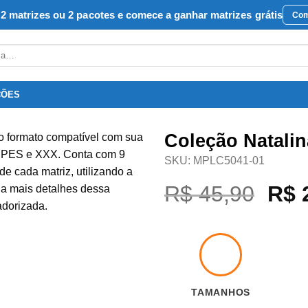
2 matrizes ou 2 pacotes e comece a ganhar matrizes grátis
Com
ÇÕES
Coleção Natalin
SKU:
MPLC5041-01
Favoritar
O
R$
45,90
R$
2
pre
orig
era:
R$ 
TAMANHOS
9 