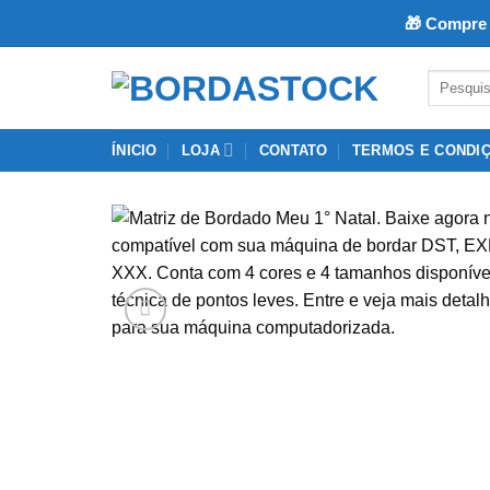
🎁 Compre 
Skip
Pesquisar
to
por:
content
ÍNICIO
LOJA
CONTATO
TERMOS E CONDI