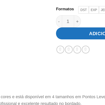
Formatos
DST
EXP
JE
Meu 1° Natal quantida
ADICI
 cores e está disponível em 4 tamanhos em Pontos Leves
fissional e excelente resultado no bordado.