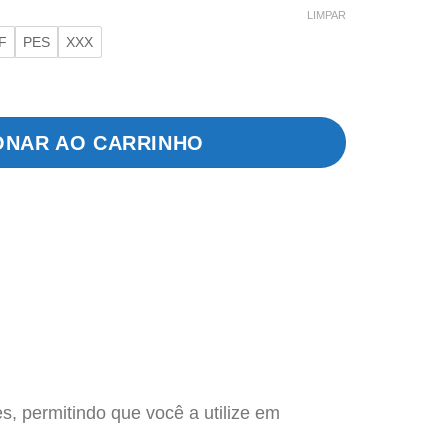
LIMPAR
F
PES
XXX
de
ONAR AO CARRINHO
, permitindo que você a utilize em