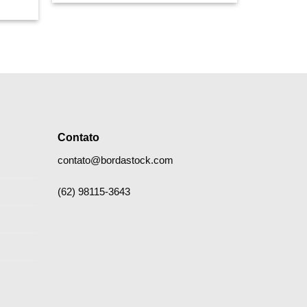
eço
ual
 26,60.
Contato
contato@bordastock.com
(62) 98115-3643