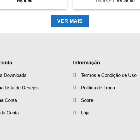
O
O
R$
9,90
R$
45,90
R$
26,60
preço
pr
original
at
era:
é:
R$ 45,90.
R$
VER MAIS
conta
Informação
s Downloads
Termos e Condição de Uso
a Lista de Desejos
Política de Troca
ha Conta
Sobre
 da Conta
Loja