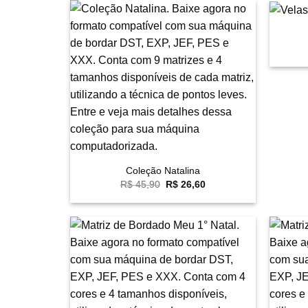
+
Favoritar
+
Coleção Natalina
O
O
R$
45,90
R$
26,60
preço
preço
original
atual
era:
é:
R$ 45,90.
R$ 26,60.
Favoritar