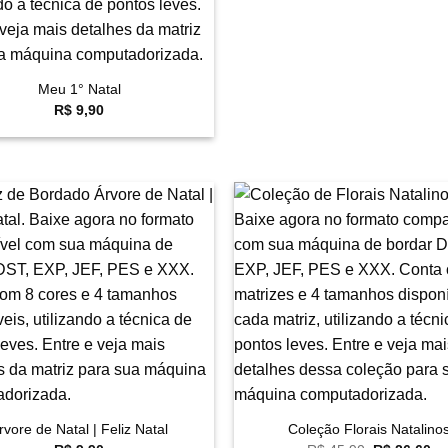
Meu 1° Natal
R$
9,90
Favoritar
F
+
rvore de Natal | Feliz Natal
Coleção Florais Natalino