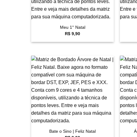
+
+
Meu 1° Natal
R$
9,90
Favoritar
+
+
Bate o Sino | Feliz Natal
Á