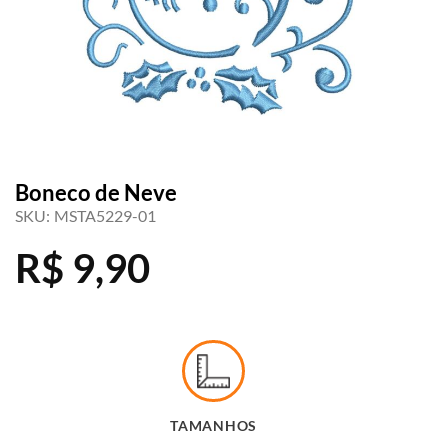
Boneco de Neve
SKU:
MSTA5229-01
R$
9,90
TAMANHOS