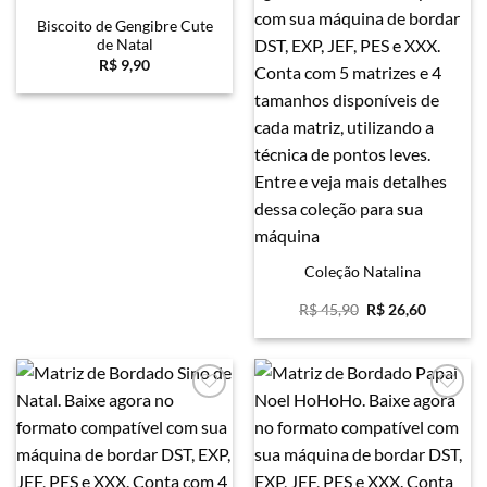
Favoritar
Favoritar
Biscoito de Gengibre Cute
de Natal
R$
9,90
Coleção Natalina
O
O
R$
45,90
R$
26,60
preço
preço
original
atual
era:
é:
R$ 45,90.
R$ 26,60
Favoritar
Favoritar