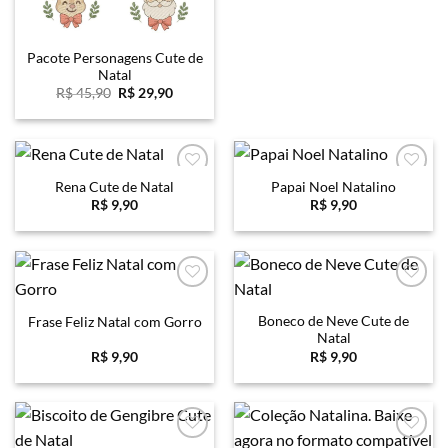
Pacote Personagens Cute de
Natal
O
O
R$
45,90
R$
29,90
preço
preço
original
atual
era:
é:
R$ 45,90.
R$ 29,90.
Rena Cute de Natal
Papai Noel Natalino
Favoritar
Favoritar
R$
9,90
R$
9,90
Favoritar
Favoritar
Boneco de Neve Cute de
Frase Feliz Natal com Gorro
Natal
R$
9,90
R$
9,90