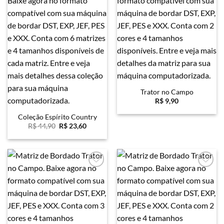
Trator no Campo
R$
9,90
Coleção Espírito Country
O
O
R$
44,90
R$
23,60
preço
preço
original
atual
era:
é:
R$ 44,90.
R$ 23,60.
Favoritar
Favoritar