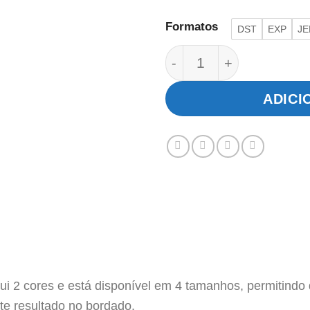
Formatos
DST
EXP
JE
Trator no Campo quan
ADICI
 2 cores e está disponível em 4 tamanhos, permitindo q
te resultado no bordado.