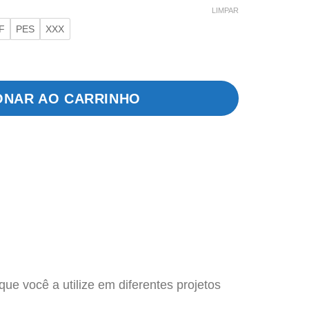
LIMPAR
F
PES
XXX
tidade
ONAR AO CARRINHO
ue você a utilize em diferentes projetos