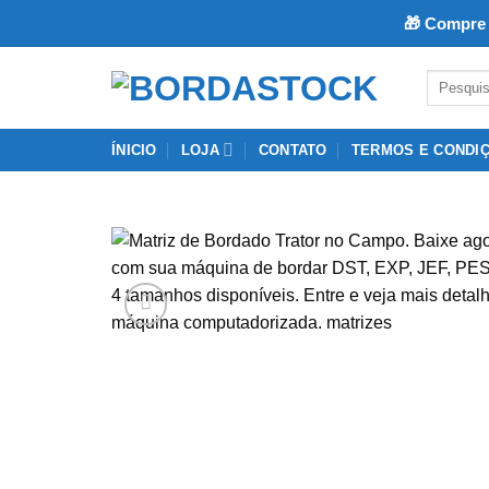
🎁 Compre 
Skip
Pesquisar
to
por:
content
ÍNICIO
LOJA
CONTATO
TERMOS E CONDI