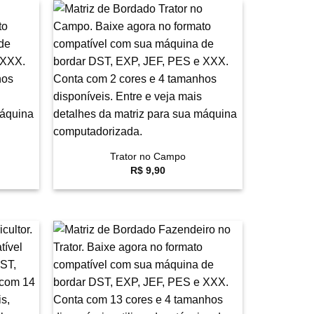
avoritar
Favoritar
+
Trator no Campo
R$
9,90
avoritar
Favoritar