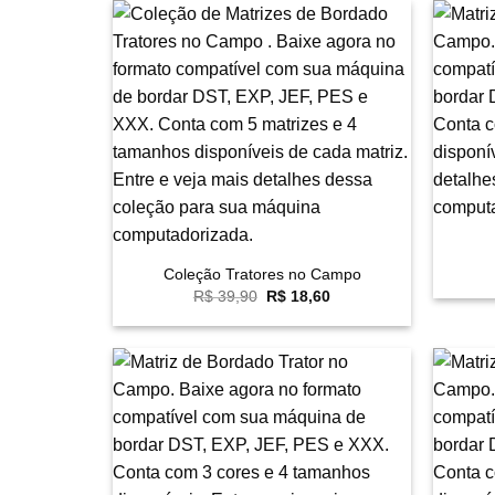
Favoritar
+
+
Coleção Tratores no Campo
O
O
R$
39,90
R$
18,60
preço
preço
original
atual
era:
é:
R$ 39,90.
R$ 18,60.
Favoritar