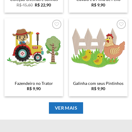
O
O
R$
45,60
R$
22,90
R$
9,90
preço
preço
original
atual
era:
é:
R$ 45,60.
R$ 22,90.
Favoritar
Favoritar
Fazendeiro no Trator
Galinha com seus Pintinhos
R$
9,90
R$
9,90
VER MAIS