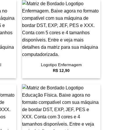
avoritar
Favoritar
+
l
Logotipo Enfermagem
R$
12,90
avoritar
Favoritar