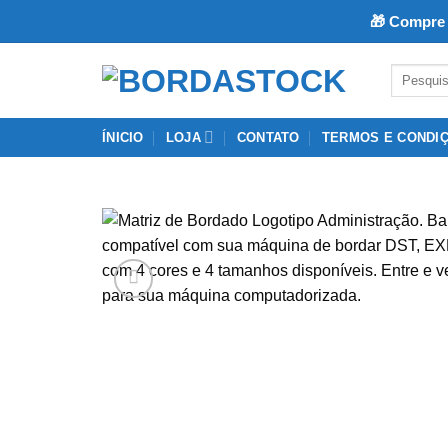
🎁 Compre 
Skip
Pesquisar
to
por:
content
ÍNICIO
LOJA
CONTATO
TERMOS E CONDI