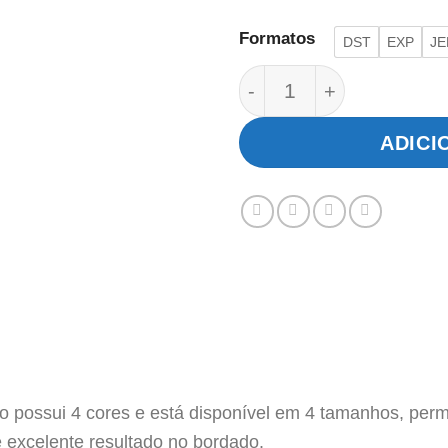
Formatos
DST
EXP
JE
Logotipo Administraçã
ADICI
 possui 4 cores e está disponível em 4 tamanhos, permi
 excelente resultado no bordado.