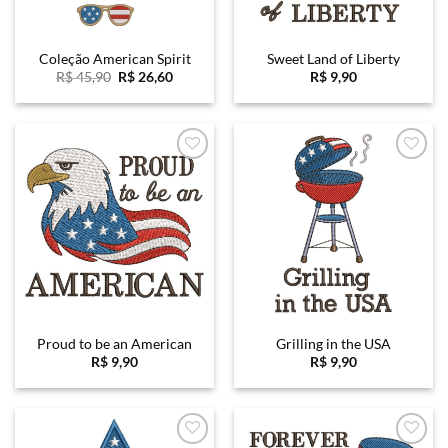
Coleção American Spirit
Sweet Land of Liberty
O
O
R$
45,90
R$
26,60
R$
9,90
preço
preço
original
atual
era:
é:
R$ 45,90.
R$ 26,60.
Favoritar
Favoritar
Proud to be an American
Grilling in the USA
R$
9,90
R$
9,90