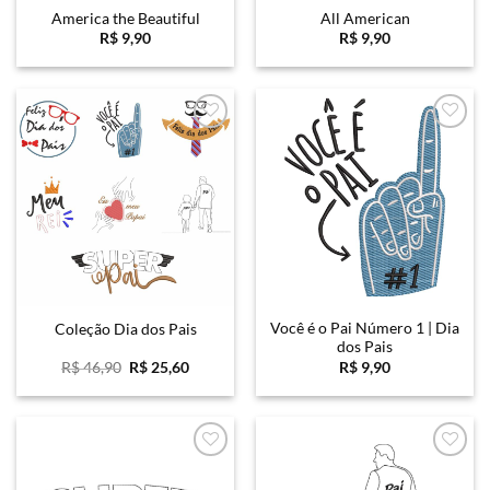
America the Beautiful
All American
R$
9,90
R$
9,90
Favoritar
Favoritar
Você é o Pai Número 1 | Dia
Coleção Dia dos Pais
dos Pais
O
O
R$
46,90
R$
25,60
R$
9,90
preço
preço
original
atual
era:
é:
R$ 46,90.
R$ 25,60.
Favoritar
Favoritar