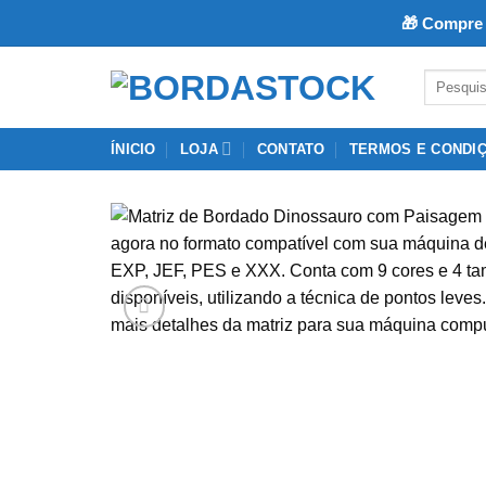
🎁 Compre 
Skip
Pesquisar
to
por:
content
ÍNICIO
LOJA
CONTATO
TERMOS E CONDI