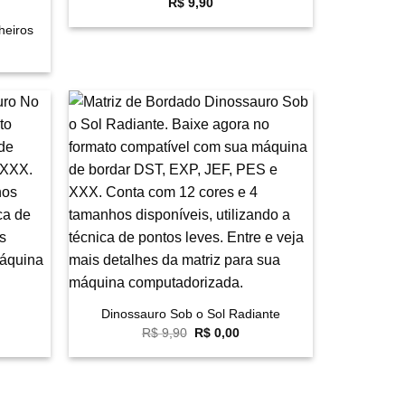
R$
9,90
heiros
eço
ual
 23,60.
avoritar
Favoritar
+
Dinossauro Sob o Sol Radiante
O
O
R$
9,90
R$
0,00
preço
preço
original
atual
era:
é:
R$ 9,90.
R$ 0,00.