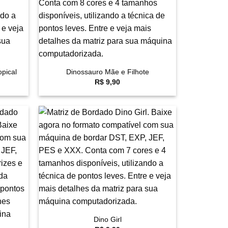
+
pical
Dinossauro Mãe e Filhote
R$
9,90
avoritar
Favoritar
+
Dino Girl