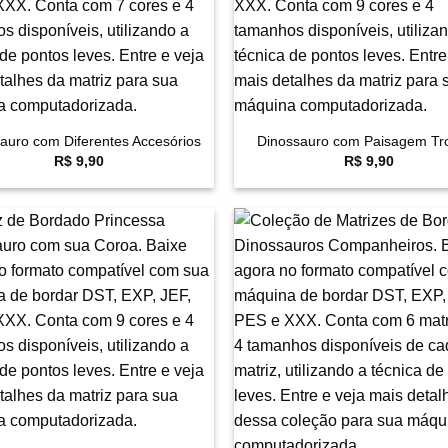
+
auro com Diferentes Accesórios
Dinossauro com Paisagem Tro
R$
9,90
R$
9,90
Favoritar
F
+