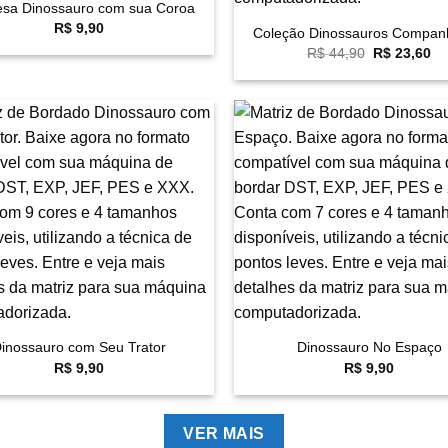
esa Dinossauro com sua Coroa
R$
9,90
Coleção Dinossauros Compan
O
O
R$
44,90
R$
23,60
preço
pr
original
at
era:
é:
R$ 44,90.
R$
Favoritar
F
+
inossauro com Seu Trator
Dinossauro No Espaço
R$
9,90
R$
9,90
VER MAIS