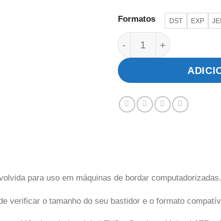
Formatos
DST
EXP
JE
Dinossauro com Paisa
ADICI
volvida para uso em máquinas de bordar computadorizadas
de verificar o tamanho do seu bastidor e o formato compatí