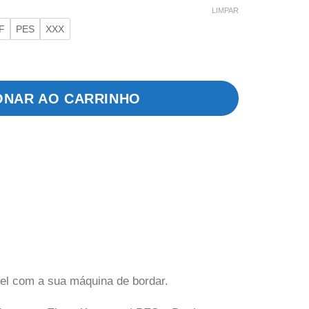
LIMPAR
F
PES
XXX
gem Tropical quantidade
ONAR AO CARRINHO
.
vel com a sua máquina de bordar.