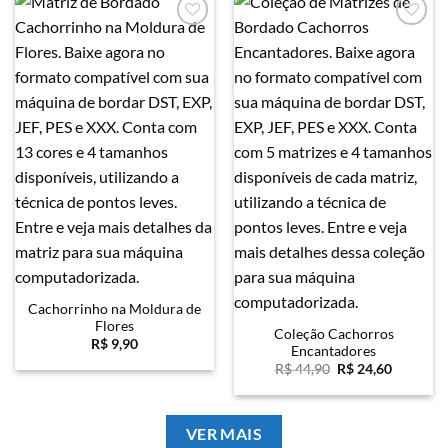
Favoritar
Favoritar
Cachorrinho na Moldura de
Flores
Coleção Cachorros
R$
9,90
Encantadores
O
O
R$
44,90
R$
24,60
preço
preço
original
atual
era:
é:
R$ 44,90.
R$ 24,60
VER MAIS