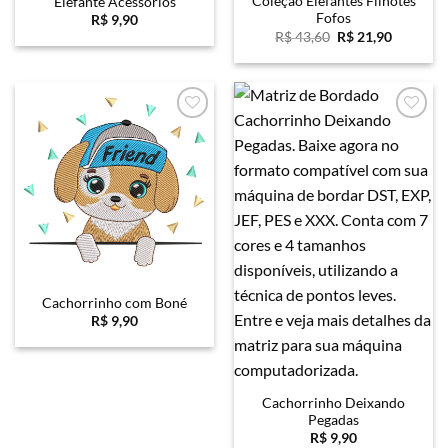
Coleção Elefantes Filhotes
Elefante Acessórios
Fofos
R$
9,90
O
O
R$
43,60
R$
21,90
preço
preço
original
atual
era:
é:
R$ 43,60.
R$ 21,90
Favoritar
Favoritar
Cachorrinho com Boné
R$
9,90
Cachorrinho Deixando
Pegadas
R$
9,90