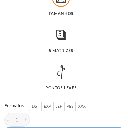
era:
é:
TAMANHOS
R$ 43,60.
R$ 21
5 MATRIZES
PONTOS LEVES
Formatos
DST
EXP
JEF
PES
XXX
Coleção Elefantes Filhotes Fofos quantidade