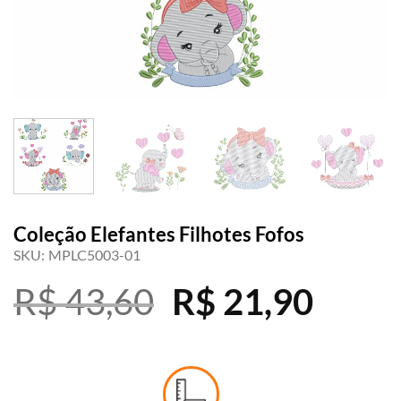
Coleção Elefantes Filhotes Fofos
SKU:
MPLC5003-01
O
O
R$
43,60
R$
21,90
preço
preç
original
atual