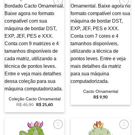
Favoritar
Favoritar
Cacto Ornamental
R$
9,90
Coleção Cacto Ornamental
O
R$
25,60
O
R$
46,90
preço
preço
original
atual
era:
é:
R$ 46,90.
R$ 25,60.
Favoritar
Favoritar