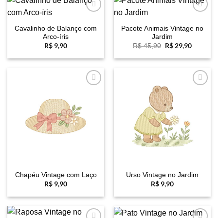
Favoritar
Favoritar
Cavalinho de Balanço com
Pacote Animais Vintage no
Arco-íris
Jardim
R$
9,90
O
R$
29,90
O
R$
45,90
preço
preço
original
atual
era:
é:
R$ 45,90.
R$ 29,9
Favoritar
Favoritar
Chapéu Vintage com Laço
Urso Vintage no Jardim
R$
9,90
R$
9,90