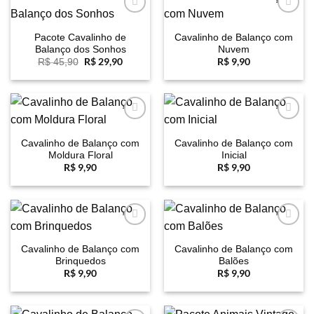
Favoritar
Favoritar
Pacote Cavalinho de
Cavalinho de Balanço com
Balanço dos Sonhos
Nuvem
O
R$
29,90
O
R$
9,90
R$
45,90
preço
preço
original
atual
era:
é:
R$ 45,90.
R$ 29,90.
Favoritar
Favoritar
Cavalinho de Balanço com
Cavalinho de Balanço com
Moldura Floral
Inicial
R$
9,90
R$
9,90
Favoritar
Favoritar
Cavalinho de Balanço com
Cavalinho de Balanço com
Brinquedos
Balões
R$
9,90
R$
9,90