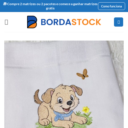
🎁 Compre 2 matrizes ou 2 pacotes e comece a ganhar matrizes
Como funciona
grátis
Skip
to
content
Favoritar