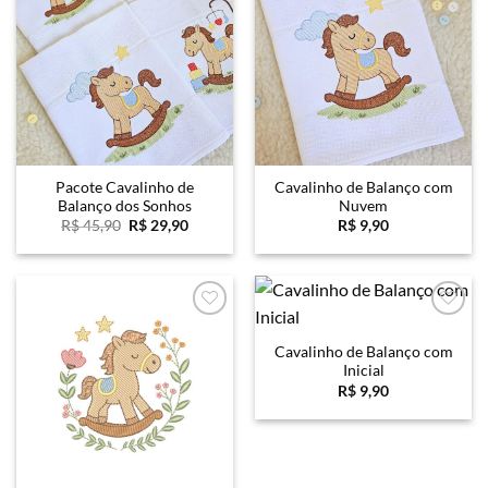
Favoritar
Favoritar
Pacote Cavalinho de
Cavalinho de Balanço com
Balanço dos Sonhos
Nuvem
O
O
R$
45,90
R$
29,90
R$
9,90
preço
preço
original
atual
era:
é:
R$ 45,90.
R$ 29,90.
Favoritar
Favoritar
Cavalinho de Balanço com
Inicial
R$
9,90