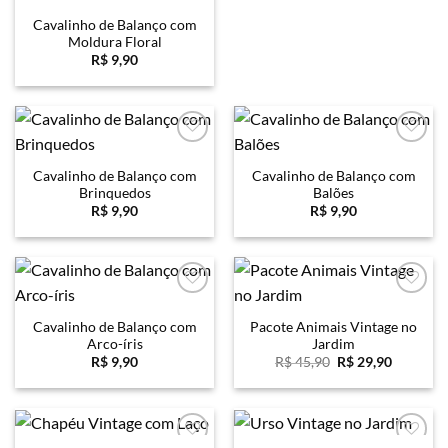
Cavalinho de Balanço com
Moldura Floral
R$
9,90
Favoritar
Favoritar
Cavalinho de Balanço com
Cavalinho de Balanço com
Brinquedos
Balões
R$
9,90
R$
9,90
Favoritar
Favoritar
Cavalinho de Balanço com
Pacote Animais Vintage no
Arco-íris
Jardim
O
O
R$
9,90
R$
45,90
R$
29,90
preço
preço
original
atual
era:
é:
R$ 45,90.
R$ 29,90