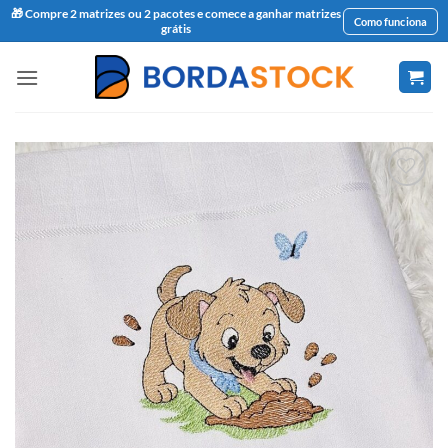
🎁 Compre 2 matrizes ou 2 pacotes e comece a ganhar matrizes
Como funciona
grátis
Skip
to
content
Favoritar