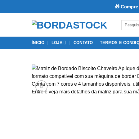
🎁 Compre 
Skip
Pesquisar
to
por:
content
ÍNICIO
LOJA
CONTATO
TERMOS E CONDI