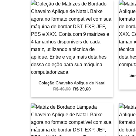
Favoritar
+
+
Sin
Coleção Chaveiro Aplique de Natal
O
O
R$
49,90
R$
29,60
preço
preço
original
atual
era:
é:
R$ 49,90.
R$ 29,60.
Favoritar