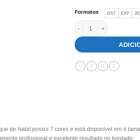
Formatos
DST
EXP
JE
Biscoito Chaveiro Apli
ADICI
ique de Natal possui 7 cores e está disponível em 4 tam
amento profissional e excelente resultado no bordado.