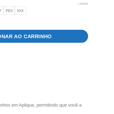
LIMPAR
F
PES
XXX
que de Natal quantidade
ONAR AO CARRINHO
anhos em Aplique, permitindo que você a