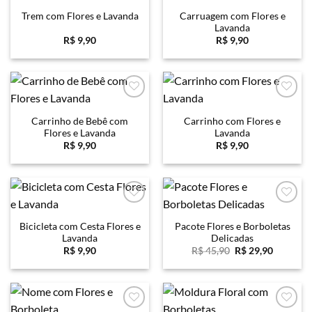
Favoritar
Favoritar
Carruagem com Flores e
Trem com Flores e Lavanda
Lavanda
R$
9,90
R$
9,90
Favoritar
Favoritar
Carrinho de Bebê com
Carrinho com Flores e
Flores e Lavanda
Lavanda
R$
9,90
R$
9,90
Favoritar
Favoritar
Bicicleta com Cesta Flores e
Pacote Flores e Borboletas
Lavanda
Delicadas
O
O
R$
9,90
R$
45,90
R$
29,90
preço
preço
original
atual
era:
é:
R$ 45,90.
R$ 29,90