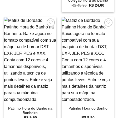
Coleção Hora do Banho
O
O
R$
45,90
R$
24,60
preço
preço
original
atual
era:
é:
R$ 45,90.
R$ 24,6
Favoritar
Favoritar
Patinho Hora do Banho na
Patinho Hora do Banho
Banheira
R$
9,90
R$
9,90