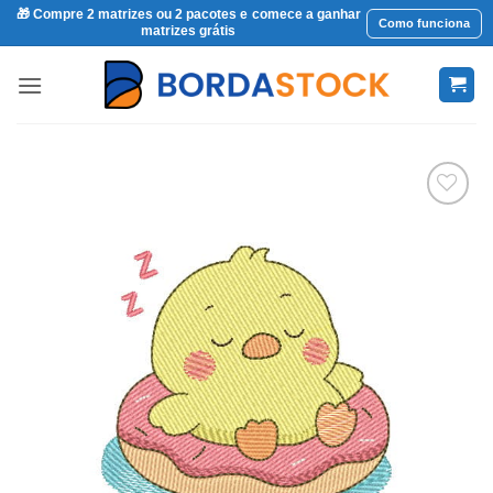
🎁 Compre 2 matrizes ou 2 pacotes e comece a ganhar
Como funciona
matrizes grátis
Skip
to
content
Favoritar