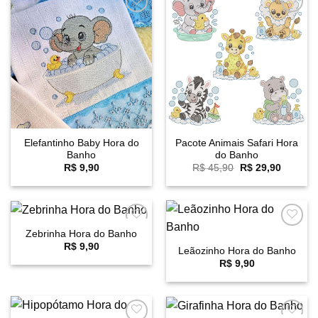
Favoritar
Favoritar
Elefantinho Baby Hora do
Pacote Animais Safari Hora
Banho
do Banho
O
O
R$
9,90
R$
45,90
R$
29,90
preço
preço
original
atual
era:
é:
R$ 45,90.
R$ 29,9
Zebrinha Hora do Banho
Favoritar
Favoritar
R$
9,90
Leãozinho Hora do Banho
R$
9,90