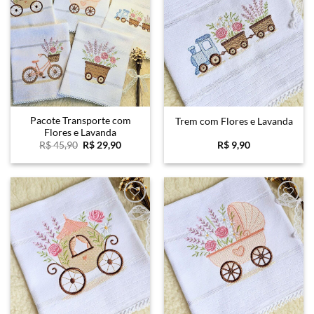
Favoritar
Favoritar
Pacote Transporte com
Trem com Flores e Lavanda
Flores e Lavanda
O
O
R$
45,90
R$
29,90
R$
9,90
preço
preço
original
atual
era:
é:
R$ 45,90.
R$ 29,90.
Favoritar
Favoritar