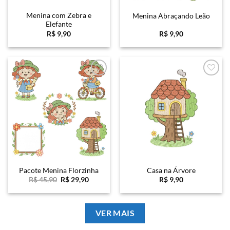
Menina com Zebra e
Menina Abraçando Leão
Elefante
R$
9,90
R$
9,90
Favoritar
Favoritar
Pacote Menina Florzinha
Casa na Árvore
O
O
R$
45,90
R$
29,90
R$
9,90
preço
preço
original
atual
era:
é:
R$ 45,90.
R$ 29,90.
VER MAIS