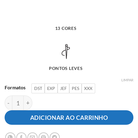
13 CORES
PONTOS LEVES
LIMPAR
Formatos
DST
EXP
JEF
PES
XXX
Menina na Bicicleta quantidade
ADICIONAR AO CARRINHO