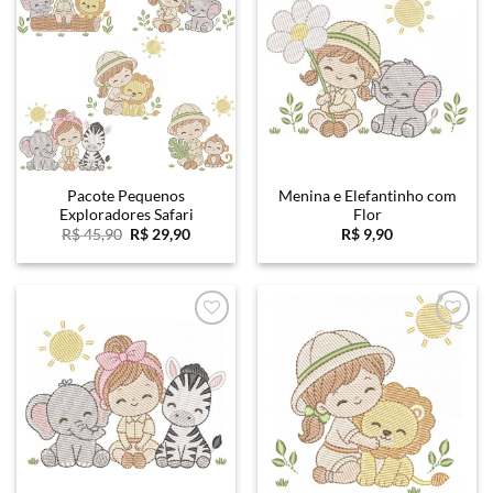
Favoritar
Favoritar
Pacote Pequenos
Menina e Elefantinho com
Exploradores Safari
Flor
O
O
R$
45,90
R$
29,90
R$
9,90
preço
preço
original
atual
era:
é:
R$ 45,90.
R$ 29,90.
Favoritar
Favoritar