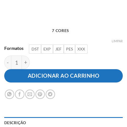
7 CORES
LIMPAR
Formatos
DST
EXP
JEF
PES
XXX
Logotipo Medicina quantidade
ADICIONAR AO CARRINHO
DESCRIÇÃO