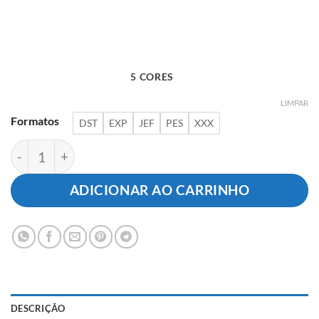
5 CORES
LIMPAR
Formatos
DST
EXP
JEF
PES
XXX
Logotipo Fisioterapia e Emergência quantidade
ADICIONAR AO CARRINHO
DESCRIÇÃO