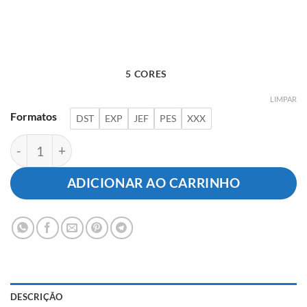
5 CORES
LIMPAR
Formatos
DST
EXP
JEF
PES
XXX
Logotipo Enfermagem quantidade
ADICIONAR AO CARRINHO
DESCRIÇÃO