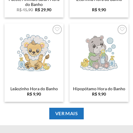
do Banho
O
O
R$
45,90
R$
29,90
R$
9,90
preço
preço
original
atual
era:
é:
R$ 45,90.
R$ 29,90.
Favoritar
Favoritar
Leãozinho Hora do Banho
Hipopótamo Hora do Banho
R$
9,90
R$
9,90
VER MAIS