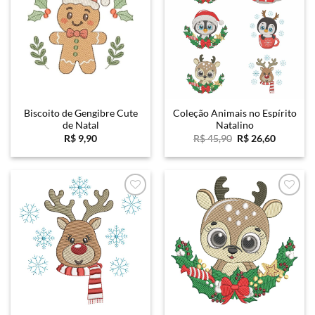
Biscoito de Gengibre Cute
Coleção Animais no Espírito
de Natal
Natalino
O
O
R$
9,90
R$
45,90
R$
26,60
preço
preço
original
atual
era:
é:
R$ 45,90.
R$ 26,60
Favoritar
Favoritar