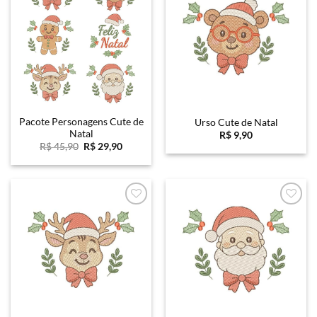
Favoritar
Favoritar
Pacote Personagens Cute de
Urso Cute de Natal
Natal
R$
9,90
O
O
R$
45,90
R$
29,90
preço
preço
original
atual
era:
é:
R$ 45,90.
R$ 29,90.
Favoritar
Favoritar