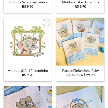
Moldura Safari Leãozinho
Moldura Safari Girafinha
R$
9,90
R$
9,90
Favoritar
Favoritar
Moldura Safari Elefantinho
Pacote Elefantinho Baby
O
O
R$
9,90
R$
45,90
R$
29,90
preço
preço
original
atual
era:
é:
R$ 45,90.
R$ 29,90
Favoritar
Favoritar