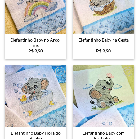
Elefantinho Baby no Arco-
Elefantinho Baby na Cesta
íris
R$
9,90
R$
9,90
Favoritar
Favoritar
Elefantinho Baby Hora do
Elefantinho Baby com
Banho
Borboleta