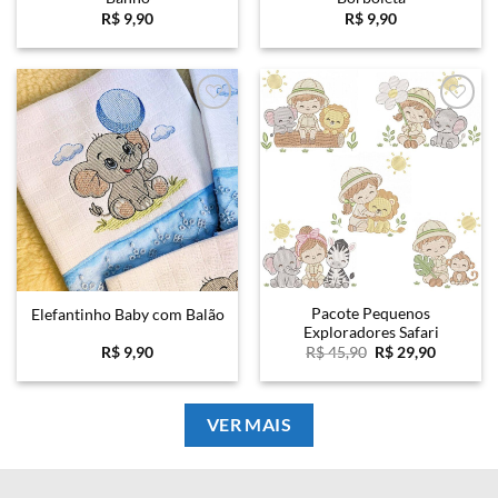
R$
9,90
R$
9,90
Favoritar
Favoritar
Pacote Pequenos
Elefantinho Baby com Balão
Exploradores Safari
O
O
R$
9,90
R$
45,90
R$
29,90
preço
preço
original
atual
era:
é:
R$ 45,90.
R$ 29,90
VER MAIS