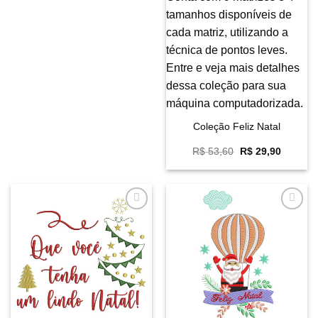
Coleção Feliz Natal
O
O
R$
53,60
R$
29,90
preço
preço
original
atual
era:
é:
R$ 53,60.
R$ 29,9
Favoritar
Favoritar