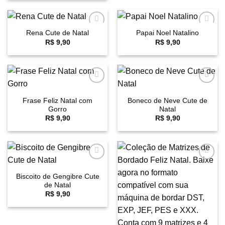
era:
é:
R$ 45,90.
R$ 29,90.
Rena Cute de Natal
Papai Noel Natalino
Favoritar
Favoritar
R$
9,90
R$
9,90
Favoritar
Favoritar
Frase Feliz Natal com
Boneco de Neve Cute de
Gorro
Natal
R$
9,90
R$
9,90
Favoritar
Favoritar
Biscoito de Gengibre Cute
de Natal
R$
9,90