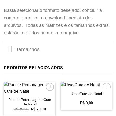
Basta selecionar o formato desejado, concluir a
compra e realizar o download imediato dos
arquivos. Todas as matrizes e os tamanhos extras
estarão incluídos no mesmo arquivo.
PRODUTOS RELACIONADOS
Urso Cute de Natal
Favoritar
Favoritar
Pacote Personagens Cute
R$
9,90
de Natal
O
O
R$
45,90
R$
29,90
preço
preço
original
atual