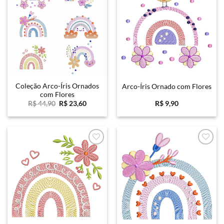
Favoritar
Favoritar
Coleção Arco-Íris Ornados
Arco-Íris Ornado com Flores
com Flores
O
O
R$
44,90
R$
23,60
R$
9,90
preço
preço
original
atual
era:
é:
R$ 44,90.
R$ 23,60.
Favoritar
Favoritar