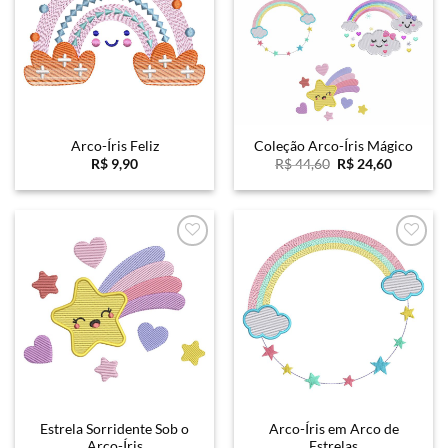
Arco-Íris Feliz
Coleção Arco-Íris Mágico
O
O
R$
9,90
R$
44,60
R$
24,60
preço
preço
original
atual
era:
é:
R$ 44,60.
R$ 24,60
Favoritar
Favoritar
Estrela Sorridente Sob o
Arco-Íris em Arco de
Arco-Íris
Estrelas