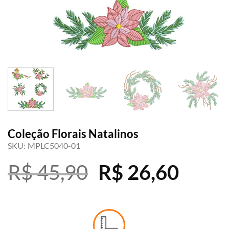
Coleção Florais Natalinos
SKU:
MPLC5040-01
O
O
R$
45,90
R$
26,60
preço
preç
original
atual