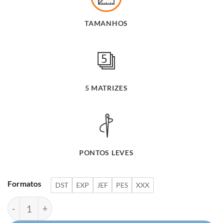
era:
é:
TAMANHOS
R$ 45,90.
R$ 26
5 MATRIZES
PONTOS LEVES
Formatos
DST
EXP
JEF
PES
XXX
Coleção Florais Natalinos quantidade