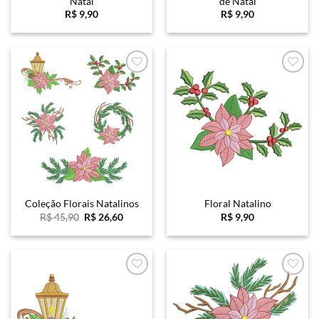
Natal
de Natal
R$
9,90
R$
9,90
Favoritar
Favoritar
Coleção Florais Natalinos
Floral Natalino
O
O
R$
45,90
R$
26,60
R$
9,90
preço
preço
original
atual
era:
é:
R$ 45,90.
R$ 26,60.
Favoritar
Favoritar