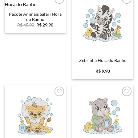
Favoritar
Favoritar
Pacote Animais Safari Hora
do Banho
O
O
R$
45,90
R$
29,90
preço
preço
original
atual
era:
é:
R$ 45,90.
R$ 29,90.
Zebrinha Hora do Banho
R$
9,90
Favoritar
Favoritar