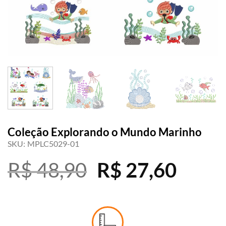
Coleção Explorando o Mundo Marinho
SKU:
MPLC5029-01
O
O
R$
48,90
R$
27,60
preço
preç
original
atual