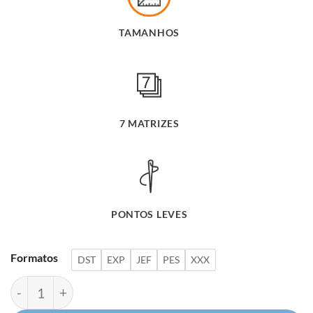
era:
é:
TAMANHOS
R$ 48,90.
R$ 27
7 MATRIZES
PONTOS LEVES
Formatos
DST
EXP
JEF
PES
XXX
Coleção Explorando o Mundo Marinho quantidade