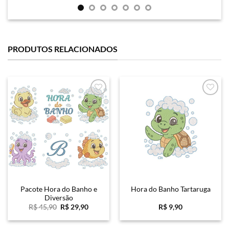
PRODUTOS RELACIONADOS
Favoritar
Favoritar
Pacote Hora do Banho e
Hora do Banho Tartaruga
Diversão
O
O
R$
45,90
R$
29,90
R$
9,90
preço
preço
original
atual
era:
é: