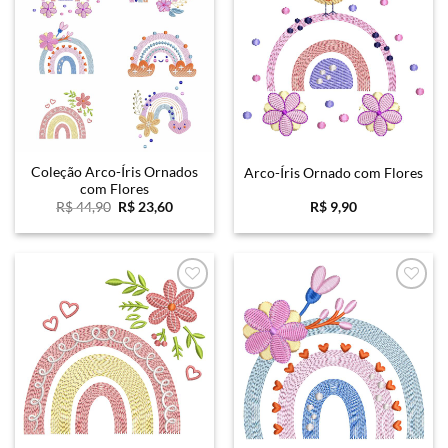
Favoritar
Favoritar
Coleção Arco-Íris Ornados
Arco-Íris Ornado com Flores
com Flores
O
O
R$
44,90
R$
23,60
R$
9,90
preço
preço
original
atual
era:
é:
R$ 44,90.
R$ 23,60.
Favoritar
Favoritar