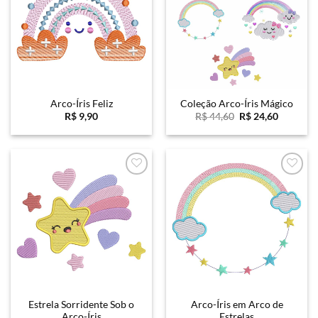
Arco-Íris Feliz
Coleção Arco-Íris Mágico
O
O
R$
9,90
R$
44,60
R$
24,60
preço
preço
original
atual
era:
é:
R$ 44,60.
R$ 24,60
Favoritar
Favoritar
Estrela Sorridente Sob o
Arco-Íris em Arco de
Arco-Íris
Estrelas